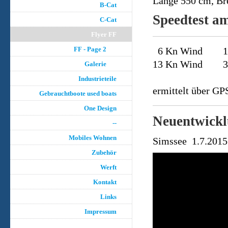
Länge 550 cm, Bre
B-Cat
Speedtest a
C-Cat
Flyer FF
FF - Page 2
6 Kn Wind 18 K
13 Kn Wind 30 
Galerie
Industrieteile
ermittelt über GP
Gebrauchtboote used boats
One Design
Neuentwickl
--
Mobiles Wohnen
Simssee 1.7.2015
Zubehör
Werft
Kontakt
Links
Impressum