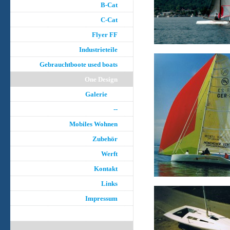
B-Cat
C-Cat
Flyer FF
Industrieteile
Gebrauchtboote used boats
One Design
Galerie
--
Mobiles Wohnen
Zubehör
Werft
Kontakt
Links
Impressum